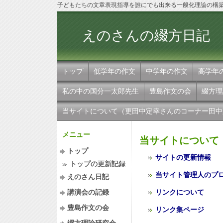
子どもたちの文章表現指導を誰にでも出来る一般化理論の構
えのさんの
トップ
低学年の作文
中学年の作文
高学年
私の中の国分一太郎先生
豊島作文の会
綴方理
当サイトについて（更田中定幸さんのコーナー田中
メニュー
当サイトについて
トップ
サイトの更新情報
トップの更新記録
当サイト管理人のプ
えのさん日記
講演会の記録
リンクについて
豊島作文の会
リンク集ページ