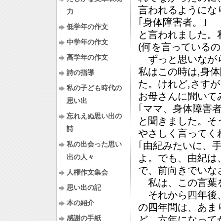
言われるようにな
力
｢身体障害者。｣
低学年の作文
と言われました。
中学年の作文
(何を言っている
高学年の作文
ずっと思いながら
私はこの時は,身
詩の指導
た。けれど,さす
私の子ども時代の
お母さんに聞いて
思い出
｢ママ、身体障害
忘れえぬ思い出の
と聞きました。そ
詩
やさしく言ってく
私の出会った思い
｢由紀みたいに、
よ。でも、由紀は
出の人々
で、前向きでいな
人権作文集会
私は、この言葉を
思い出の記
それから四年後、
本の紹介
の四年間は、あま
感謝の手紙
ど、六年になって