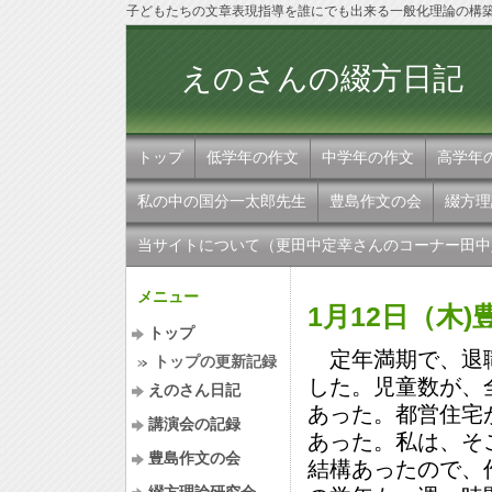
子どもたちの文章表現指導を誰にでも出来る一般化理論の構
えのさんの
トップ
低学年の作文
中学年の作文
高学年
私の中の国分一太郎先生
豊島作文の会
綴方理
当サイトについて（更田中定幸さんのコーナー田中
メニュー
1月12日（木
トップ
定年満期で、退職
トップの更新記録
した。児童数が、
えのさん日記
あった。都営住宅
講演会の記録
あった。私は、そ
豊島作文の会
結構あったので、