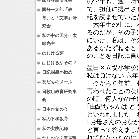
綴方理論研究会
の学年も、週一時
て、担任に提出さ
国分一太郎「教
記を読ませていた
育」と「文学」研
六年生の中に、左
究会
るのだが、その子
私の中の国分一太
にいた。私は、そ
郎先生
あるかたずねると
はじける芽
のことを日記に書
はじける芽その２
墨田区立堤小学校
日記指導の勧め
私は負けない 六
友だちのメール
今から６年前、私
言われたことのな
日教組教育研究集
の時、何人かの子
会
｢由紀ちゃんは,ど
日本作文の会
といわれました。
私の平和教育
｢お母さんのおな
私の実践記録
と言って答えまし
れてなかったのに
たしかな文章表現