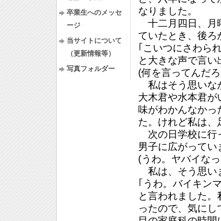
なりました。
卒業生へのメッセ
十二月四日、月曜
ージ
ていたとき、後ろ
当サイトについて
｢こいつにさわら
（更新情報等）
と大きな声で言い
写真フォルダー
(何を言ってんだ
私はそう思いなが
大木君や水本君が
味がわかんなかっ
た。けれど私は、
次の日学校に行っ
男子に広がってい
(うわ。ヤバイな
私は、そう思いま
｢うわ。バイキンマ
と言われました。
ったので、気にし
目の家庭科の時間